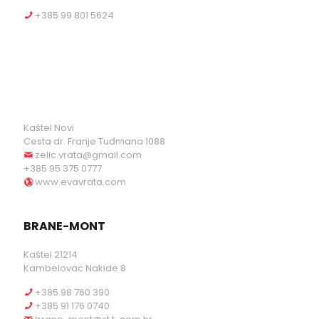
+385 99 801 5624
Kaštel Novi
Cesta dr. Franje Tuđmana 1088
zelic.vrata@gmail.com
+385 95 375 0777
www.evavrata.com
BRANE-MONT
Kaštel 21214
Kambelovac Nakide 8
+385 98 760 390
+385 91 176 0740