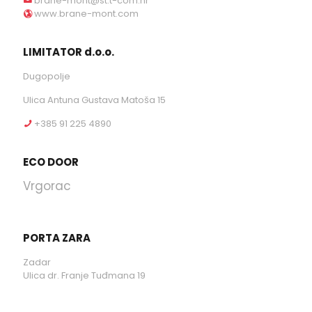
brane-mont@st.t-com.hr
www.brane-mont.com
LIMITATOR d.o.o.
Dugopolje
Ulica Antuna Gustava Matoša 15
+385 91 225 4890
ECO DOOR
Vrgorac
PORTA ZARA
Zadar
Ulica dr. Franje Tuđmana 19