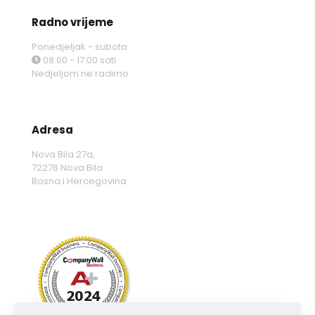
Radno vrijeme
Ponedjeljak - subota
08:00 - 17:00 sati
Nedjeljom ne radimo
Adresa
Nova Bila 27a,
72276 Nova Bila
Bosna i Hercegovina