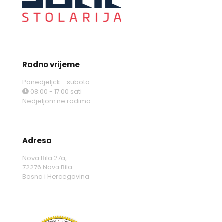
Radno vrijeme
Ponedjeljak - subota
08:00 - 17:00 sati
Nedjeljom ne radimo
Adresa
Nova Bila 27a,
72276 Nova Bila
Bosna i Hercegovina