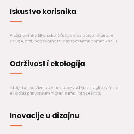
Iskustvo korisnika
Pružiti iznimno klijentsko iskustvo kroz personalizirane
usluge, brzu odgovornost i transparentnu komunikaciju.
Održivost i ekologija
Integrirati održive prakse u proizvodnju, s naglaskom na
ekološki prihvatljivim materijalima i procesima.
Inovacije u dizajnu