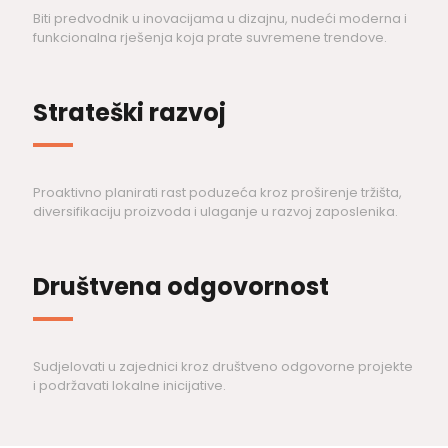
Biti predvodnik u inovacijama u dizajnu, nudeći moderna i
funkcionalna rješenja koja prate suvremene trendove.
Strateški razvoj
Proaktivno planirati rast poduzeća kroz proširenje tržišta,
diversifikaciju proizvoda i ulaganje u razvoj zaposlenika.
Društvena odgovornost
Sudjelovati u zajednici kroz društveno odgovorne projekte
i podržavati lokalne inicijative.